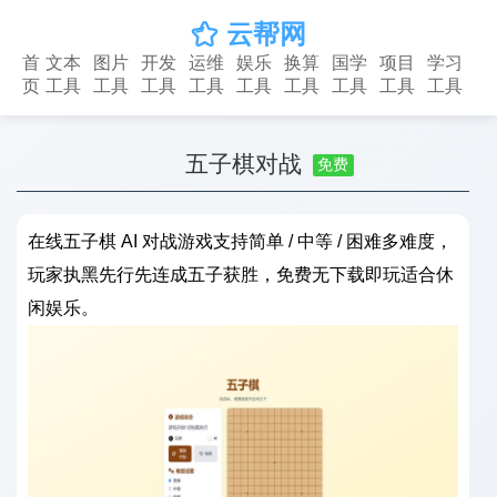
云帮网

首
文本
图片
开发
运维
娱乐
换算
国学
项目
学习
页
工具
工具
工具
工具
工具
工具
工具
工具
工具
五子棋对战
免费
在线五子棋 AI 对战游戏支持简单 / 中等 / 困难多难度，
玩家执黑先行先连成五子获胜，免费无下载即玩适合休
闲娱乐。